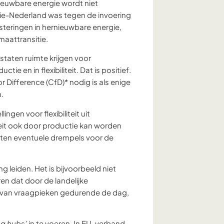
ieuwbare energie wordt niet
gie-Nederland was tegen de invoering
steringen in hernieuwbare energie,
imaattransitie.
taten ruimte krijgen voor
e en in flexibiliteit. Dat is positief.
 Difference (CfD)* nodig is als enige
n.
ngen voor flexibiliteit uit
teit ook door productie kan worden
moeten eventuele drempels voor de
 leiden. Het is bijvoorbeeld niet
ren dat door de landelijke
 van vraagpieken gedurende de dag,
ing hubs’
in te voeren. In EU-verband