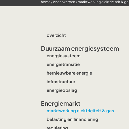
home
/
onderwerpen
/
marktwerking elektriciteit & ga
overzicht
Duurzaam energiesysteem
energiesysteem
energietransitie
hernieuwbare energie
infrastructuur
energieopslag
Energiemarkt
marktwerking elektriciteit & gas
belasting en financiering
regulering