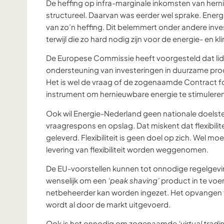
De heffing op infra-marginale inkomsten van hern
structureel. Daarvan was eerder wel sprake. Ener
van zo’n heffing. Dit belemmert onder andere inve
terwijl die zo hard nodig zijn voor de energie- en kl
De Europese Commissie heeft voorgesteld dat lids
ondersteuning van investeringen in duurzame producti
Het is wel de vraag of de zogenaamde Contract for
instrument om hernieuwbare energie te stimulere
Ook wil Energie-Nederland geen nationale doelstelli
vraagrespons en opslag. Dat miskent dat flexibili
geleverd. Flexibiliteit is geen doel op zich. Wel 
levering van flexibiliteit worden weggenomen.
De EU-voorstellen kunnen tot onnodige regelgeving
wenselijk om een
‘peak shaving’
product in te voe
netbeheerder kan worden ingezet. Het opvangen
wordt al door de markt uitgevoerd.
Ook is het onnodig om zogenaamde
‘virtual trad