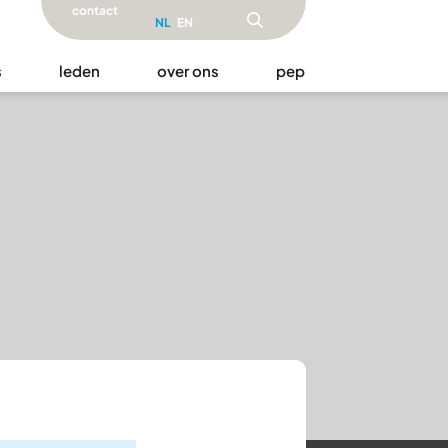
contact
NL
EN
s
leden
over ons
pep