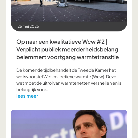
26 mei 2025
Op naar een kwalitatieve Wcw #2 |
Verplicht publiek meerderheidsbelang
belemmert voortgang warmtetransitie
De komende tijd behandelt de Tweede Kamer het
wetsvoorstel Wet collectieve warmte (Wcw). Deze
wet moet de uitrol van warmtenetten versnellen en is
belangrijk voor...
lees meer