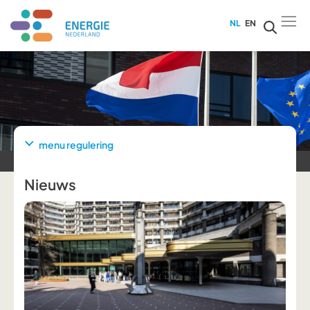
NL
EN
menu regulering
Nieuws