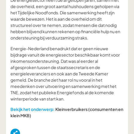
De energiesector heeft de afgelopen jaren, samen met
de overheid, een groot aantal huishoudens geholpen via
het Tijdelijke Noodfonds. Die samenwerking heeft zijn
waarde bewezen. Het is aan de overheid om dit
structureel over te nemen, zodat mensen die dat nodig
hebben blijvend kunnen rekenen op financiële hulp nu en
ondersteuning bij verduurzaming straks.
Energie-Nederland benadrukt dat er geen nieuwe
bijdrage vanuit de energiesector beschikbaar komt voor
inkomensondersteuning. Dat was al eerder al
afgesproken tussen de staatssecretaris en de
energieleveranciers en ook aan de Tweede Kamer
gemeld. De branche ziet haar rol nu vooral in het
meedenken over uitvoering en samenwerking met het
TNE, zodat het publieke Energiefonds al de komende
winterperiode van start kan.
Bekijk het onderwerp:
Kleinverbruikers (consumenten en
klein MKB)