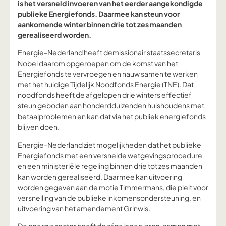
is het versneld invoeren van het eerder aangekondigde
publieke Energiefonds. Daarmee kan steun voor
aankomende winter binnen drie tot zes maanden
gerealiseerd worden.
Energie-Nederland heeft demissionair staatssecretaris
Nobel daarom opgeroepen om de komst van het
Energiefonds te vervroegen en nauw samen te werken
met het huidige Tijdelijk Noodfonds Energie (TNE). Dat
noodfonds heeft de afgelopen drie winters effectief
steun geboden aan honderdduizenden huishoudens met
betaalproblemen en kan dat via het publiek energiefonds
blijven doen.
Energie-Nederland ziet mogelijkheden dat het publieke
Energiefonds met een versnelde wetgevingsprocedure
en een ministeriële regeling binnen drie tot zes maanden
kan worden gerealiseerd. Daarmee kan uitvoering
worden gegeven aan de motie Timmermans, die pleit voor
versnelling van de publieke inkomensondersteuning, en
uitvoering van het amendement Grinwis.