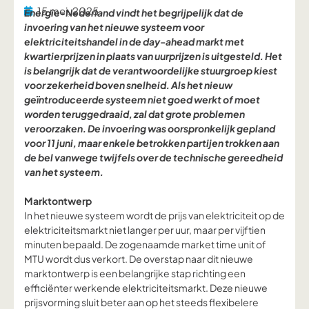
15 mei, 2025
Energie-Nederland vindt het begrijpelijk dat de
invoering van het nieuwe systeem voor
elektriciteitshandel in de day-ahead markt met
kwartierprijzen in plaats van uurprijzen is uitgesteld. Het
is belangrijk dat de verantwoordelijke stuurgroep kiest
voor zekerheid boven snelheid. Als het nieuw
geïntroduceerde systeem niet goed werkt of moet
worden teruggedraaid, zal dat grote problemen
veroorzaken. De invoering was oorspronkelijk gepland
voor 11 juni, maar enkele betrokken partijen trokken aan
de bel vanwege twijfels over de technische gereedheid
van het systeem.
Marktontwerp
In het nieuwe systeem wordt de prijs van elektriciteit op de
elektriciteitsmarkt niet langer per uur, maar per vijftien
minuten bepaald. De zogenaamde market time unit of
MTU wordt dus verkort. De overstap naar dit nieuwe
marktontwerp is een belangrijke stap richting een
efficiënter werkende elektriciteitsmarkt. Deze nieuwe
prijsvorming sluit beter aan op het steeds flexibelere