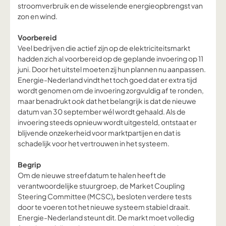
stroomverbruik en de wisselende energieopbrengst van
zon en wind.
Voorbereid
Veel bedrijven die actief zijn op de elektriciteitsmarkt
hadden zich al voorbereid op de geplande invoering op 11
juni. Door het uitstel moeten zij hun plannen nu aanpassen.
Energie-Nederland vindt het toch goed dat er extra tijd
wordt genomen om de invoering zorgvuldig af te ronden,
maar benadrukt
ook
dat het belangrijk is dat de nieuwe
datum van 30 september wél wordt gehaald. Als de
invoering steeds opnieuw wordt uitgesteld, ontstaat er
blijvende onzekerheid voor marktpartijen en dat is
schadelijk voor het vertrouwen in het systeem.
Begrip
Om de nieuwe streefdatum te halen heeft de
verantwoordelijke stuurgroep, de Market Coupling
Steering Committee (MCSC)
,
besloten verdere tests
door te voeren tot het nieuwe systeem stabiel draait.
Energie-Nederland steunt dit. De markt moet volledig