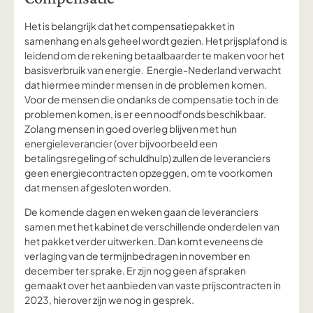
Het is belangrijk dat het compensatiepakket in
samenhang en als geheel wordt gezien. Het prijsplafond is
leidend om de rekening betaalbaarder te maken voor het
basisverbruik van energie. Energie-Nederland verwacht
dat hiermee minder mensen in de problemen komen.
Voor de mensen die ondanks de compensatie toch in de
problemen komen, is er een noodfonds beschikbaar.
Zolang mensen in goed overleg blijven met hun
energieleverancier (over bijvoorbeeld een
betalingsregeling of schuldhulp) zullen de leveranciers
geen energiecontracten opzeggen, om te voorkomen
dat mensen afgesloten worden.
De komende dagen en weken gaan de leveranciers
samen met het kabinet de verschillende onderdelen van
het pakket verder uitwerken. Dan komt eveneens de
verlaging van de termijnbedragen in november en
december ter sprake. Er zijn nog geen afspraken
gemaakt over het aanbieden van vaste prijscontracten in
2023, hierover zijn we nog in gesprek.