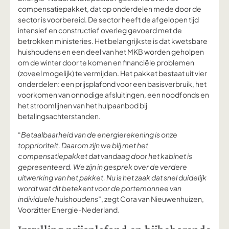
compensatiepakket, dat op onderdelen mede door de
sector is voorbereid. De sector heeft de afgelopen tijd
intensief en constructief overleg gevoerd met de
betrokken ministeries. Het belangrijkste is dat kwetsbare
huishoudens en een deel van het MKB worden geholpen
om de winter door te komen en financiële problemen
(zoveel mogelijk) te vermijden. Het pakket bestaat uit vier
onderdelen: een prijsplafond voor een basisverbruik, het
voorkomen van onnodige afsluitingen, een noodfonds en
het stroomlijnen van het hulpaanbod bij
betalingsachterstanden.
“
Betaalbaarheid van de energierekening is onze
topprioriteit. Daarom zijn we blij met het
compensatiepakket dat vandaag door het kabinet is
gepresenteerd. We zijn in gesprek over de verdere
uitwerking van het pakket. Nu is het zaak dat snel duidelijk
wordt wat dit betekent voor de portemonnee van
individuele huishoudens
”, zegt Cora van Nieuwenhuizen,
Voorzitter Energie-Nederland.