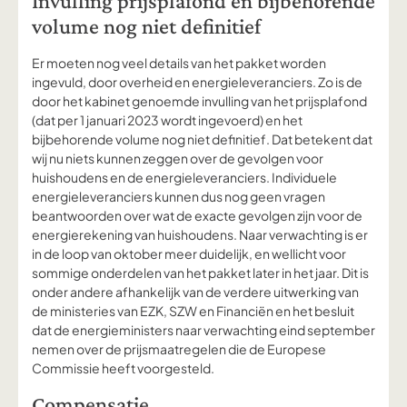
Invulling prijsplafond en bijbehorende
volume nog niet definitief
Er moeten nog veel details van het pakket worden
ingevuld, door overheid en energieleveranciers. Zo is de
door het kabinet genoemde invulling van het prijsplafond
(dat per 1 januari 2023 wordt ingevoerd) en het
bijbehorende volume nog niet definitief. Dat betekent dat
wij nu niets kunnen zeggen over de gevolgen voor
huishoudens en de energieleveranciers. Individuele
energieleveranciers kunnen dus nog geen vragen
beantwoorden over wat de exacte gevolgen zijn voor de
energierekening van huishoudens. Naar verwachting is er
in de loop van oktober meer duidelijk, en wellicht voor
sommige onderdelen van het pakket later in het jaar. Dit is
onder andere afhankelijk van de verdere uitwerking van
de ministeries van EZK, SZW en Financiën en het besluit
dat de energieministers naar verwachting eind september
nemen over de prijsmaatregelen die de Europese
Commissie heeft voorgesteld.
Compensatie