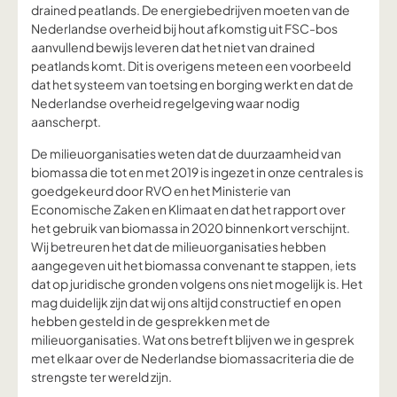
drained peatlands. De energiebedrijven moeten van de
Nederlandse overheid bij hout afkomstig uit FSC-bos
aanvullend bewijs leveren dat het niet van drained
peatlands komt. Dit is overigens meteen een voorbeeld
dat het systeem van toetsing en borging werkt en dat de
Nederlandse overheid regelgeving waar nodig
aanscherpt.
De milieuorganisaties weten dat de duurzaamheid van
biomassa die tot en met 2019 is ingezet in onze centrales is
goedgekeurd door RVO en het Ministerie van
Economische Zaken en Klimaat en dat het rapport over
het gebruik van biomassa in 2020 binnenkort verschijnt.
Wij betreuren het dat de milieuorganisaties hebben
aangegeven uit het biomassa convenant te stappen, iets
dat op juridische gronden volgens ons niet mogelijk is. Het
mag duidelijk zijn dat wij ons altijd constructief en open
hebben gesteld in de gesprekken met de
milieuorganisaties. Wat ons betreft blijven we in gesprek
met elkaar over de Nederlandse biomassacriteria die de
strengste ter wereld zijn.