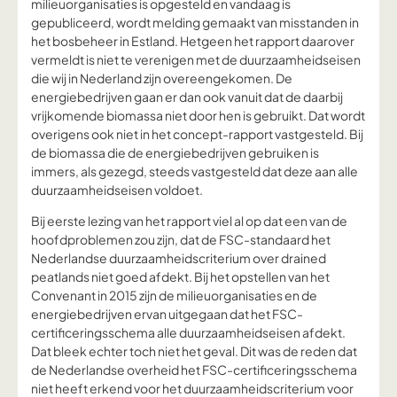
milieuorganisaties is opgesteld en vandaag is
gepubliceerd, wordt melding gemaakt van misstanden in
het bosbeheer in Estland. Hetgeen het rapport daarover
vermeldt is niet te verenigen met de duurzaamheidseisen
die wij in Nederland zijn overeengekomen. De
energiebedrijven gaan er dan ook vanuit dat de daarbij
vrijkomende biomassa niet door hen is gebruikt. Dat wordt
overigens ook niet in het concept-rapport vastgesteld. Bij
de biomassa die de energiebedrijven gebruiken is
immers, als gezegd, steeds vastgesteld dat deze aan alle
duurzaamheidseisen voldoet.
Bij eerste lezing van het rapport viel al op dat een van de
hoofdproblemen zou zijn, dat de FSC-standaard het
Nederlandse duurzaamheidscriterium over drained
peatlands niet goed afdekt. Bij het opstellen van het
Convenant in 2015 zijn de milieuorganisaties en de
energiebedrijven ervan uitge­gaan dat het FSC-
certificeringsschema alle duurzaamheidseisen afdekt.
Dat bleek echter toch niet het geval. Dit was de reden dat
de Nederlandse overheid het FSC-certificeringsschema
niet heeft erkend voor het duurzaamheidscriterium voor