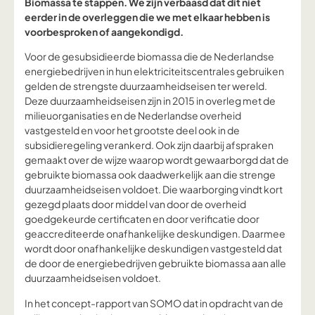
Biomassa te stappen. We zijn verbaasd dat dit niet
eerder in de overleggen die we met elkaar hebben is
voorbesproken of aangekondigd.
Voor de gesubsidieerde biomassa die de Nederlandse
energiebedrijven in hun elektriciteitscentrales gebruiken
gelden de strengste duurzaamheidseisen ter wereld.
Deze duurzaamheidseisen zijn in 2015 in overleg met de
milieuorganisaties en de Nederlandse overheid
vastgesteld en voor het grootste deel ook in de
subsidieregeling verankerd. Ook zijn daarbij afspraken
gemaakt over de wijze waarop wordt gewaarborgd dat de
gebruikte biomassa ook daadwerkelijk aan die strenge
duurzaamheidseisen voldoet. Die waarborging vindt kort
gezegd plaats door middel van door de overheid
goedgekeurde certificaten en door verificatie door
geaccrediteerde onafhankelijke deskundigen. Daarmee
wordt door onafhankelijke deskundigen vastgesteld dat
de door de energiebedrijven gebruikte biomassa aan alle
duurzaamheidseisen voldoet.
In het concept-rapport van SOMO dat in opdracht van de