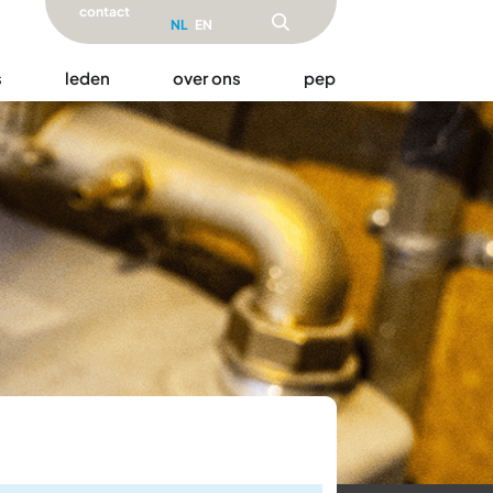
contact
NL
EN
s
leden
over ons
pep