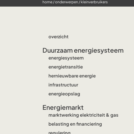
home
/
onderwerpen
/
kleinverbruikers
overzicht
Duurzaam energiesysteem
energiesysteem
energietransitie
hernieuwbare energie
infrastructuur
energieopslag
Energiemarkt
marktwerking elektriciteit & gas
belasting en financiering
regulering