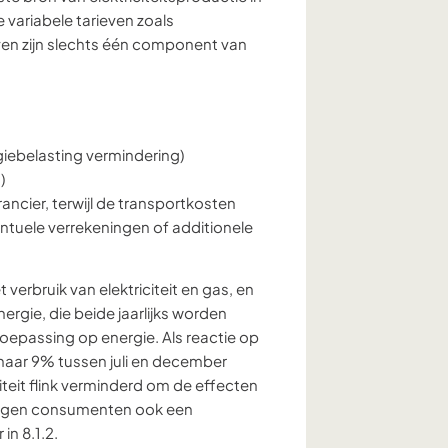
e variabele tarieven zoals
even zijn slechts één component van
giebelasting vermindering)
)
ancier, terwijl de transportkosten
ntuele verrekeningen of additionele
erbruik van elektriciteit en gas, en
rgie, die beide jaarlijks worden
oepassing op energie. Als reactie op
d naar 9% tussen juli en december
iteit flink verminderd om de effecten
tvangen consumenten ook een
in 8.1.2.