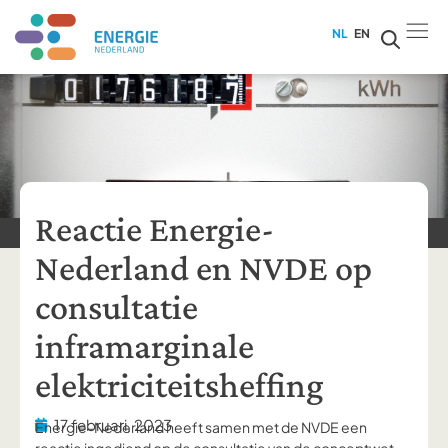
NL
EN
Reactie Energie-
Nederland en NVDE op
consultatie
inframarginale
elektriciteitsheffing
17 februari, 2023
Energie-Nederland heeft samen met de NVDE een