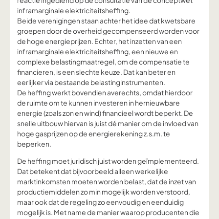
reactie ingediend op de consultatie van de conceptwet
inframarginale elektriciteitsheffing.
Beide verenigingen staan achter het idee dat kwetsbare
groepen door de overheid gecompenseerd worden voor
de hoge energieprijzen. Echter, het inzetten van een
inframarginale elektriciteitsheffing, een nieuwe en
complexe belastingmaatregel, om de compensatie te
financieren, is een slechte keuze. Dat kan beter en
eerlijker via bestaande belastinginstrumenten.
De heffing werkt bovendien averechts, omdat hierdoor
de ruimte om te kunnen investeren in hernieuwbare
energie (zoals zon en wind) financieel wordt beperkt. De
snelle uitbouw hiervan is juist dé manier om de invloed van
hoge gasprijzen op de energierekening z.s.m. te
beperken.
De heffing moet juridisch juist worden geïmplementeerd.
Dat betekent dat bijvoorbeeld alleen werkelijke
marktinkomsten moeten worden belast, dat de inzet van
productiemiddelen zo min mogelijk worden verstoord,
maar ook dat de regeling zo eenvoudig en eenduidig
mogelijk is. Met name de manier waarop producenten die