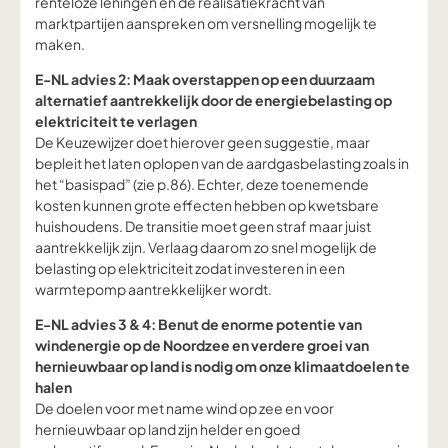
renteloze leningen en de realisatiekracht van
marktpartijen aanspreken om versnelling mogelijk te
maken.
E-NL advies 2: Maak overstappen op een duurzaam
alternatief aantrekkelijk door de energiebelasting op
elektriciteit te verlagen
De Keuzewijzer doet hierover geen suggestie, maar
bepleit het laten oplopen van de aardgasbelasting zoals in
het “basispad” (zie p.86). Echter, deze toenemende
kosten kunnen grote effecten hebben op kwetsbare
huishoudens. De transitie moet geen straf maar juist
aantrekkelijk zijn. Verlaag daarom zo snel mogelijk de
belasting op elektriciteit zodat investeren in een
warmtepomp aantrekkelijker wordt.
E-NL advies 3 & 4: Benut de enorme potentie van
windenergie op de Noordzee en verdere groei van
hernieuwbaar op land is nodig om onze klimaatdoelen te
halen
De doelen voor met name wind op zee en voor
hernieuwbaar op land zijn helder en goed