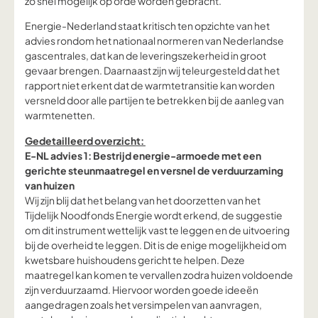
zo snel mogelijk op orde worden gebracht.
Energie-Nederland staat kritisch ten opzichte van het
advies rondom het nationaal normeren van Nederlandse
gascentrales, dat kan de leveringszekerheid in groot
gevaar brengen. Daarnaast zijn wij teleurgesteld dat het
rapport niet erkent dat de warmtetransitie kan worden
versneld door alle partijen te betrekken bij de aanleg van
warmtenetten.
Gedetailleerd overzicht:
E-NL advies 1: Bestrijd energie-armoede met een
gerichte steunmaatregel en versnel de verduurzaming
van huizen
Wij zijn blij dat het belang van het doorzetten van het
Tijdelijk Noodfonds Energie wordt erkend, de suggestie
om dit instrument wettelijk vast te leggen en de uitvoering
bij de overheid te leggen. Dit is de enige mogelijkheid om
kwetsbare huishoudens gericht te helpen. Deze
maatregel kan komen te vervallen zodra huizen voldoende
zijn verduurzaamd. Hiervoor worden goede ideeën
aangedragen zoals het versimpelen van aanvragen,