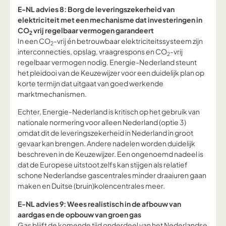
E-NL advies 8: Borg de leveringszekerheid van
elektriciteit met een mechanisme dat investeringen in
CO
vrij regelbaar vermogen garandeert
2
In een CO
-vrij én betrouwbaar elektriciteitssysteem zijn
2
interconnecties, opslag, vraagrespons en CO
-vrij
2
regelbaar vermogen nodig. Energie-Nederland steunt
het pleidooi van de Keuzewijzer voor een duidelijk plan op
korte termijn dat uitgaat van goed werkende
marktmechanismen.
Echter, Energie-Nederland is kritisch op het gebruik van
nationale normering voor alleen Nederland (optie 3)
omdat dit de leveringszekerheid in Nederland in groot
gevaar kan brengen. Andere nadelen worden duidelijk
beschreven in de Keuzewijzer. Een ongenoemd nadeel is
dat de Europese uitstoot zelfs kan stijgen als relatief
schone Nederlandse gascentrales minder draaiuren gaan
maken en Duitse (bruin)kolencentrales meer.
E-NL advies 9: Wees realistisch in de afbouw van
aardgas en de opbouw van groen gas
Gas blijft de komende tijd onderdeel van het Nederlandse