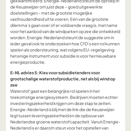
gekwantificeerd. Energie-Nederland steunt de oproep in
de Keuzewijzer om juist deze – goed uitgewerkte
doelstellingen – met de grootste mogelijke
vasthoudendheid uit te voeren. Eén van de grootste
dilemma’s gaan over of er voldoende vraag is, met name
voor het aanbod van de windparken op zee die ontwikkeld
worden. Energie-Nederland steunt de suggestie om in
ieder geval ook te onderzoeken hoe CfD’s een rol kunnen
spelen als ondersteuning, wat volgens EU-regelgeving
het enige instrument voor subsidie is voor hernieuwbare
energieproductie.
E-NL advies 5: Kies voor subsidietenders voor
grootschalige waterstofproductie, net als bij wind op
zee
Waterstof gaat een belangrijke rol spelen in het
toekomstige energiesysteem. Bedrijven moeten echter
investeringszekerheid krijgen om deze stap te zetten.
Energie-Nederland is blij met de link die de Keuzewijzer
legt tussen leveringszekerheid en de opbouw van
Nederlandse groene waterstofcapaciteit. Vanuit Energie-
Nederland is er daarom steun voor het opstellen van