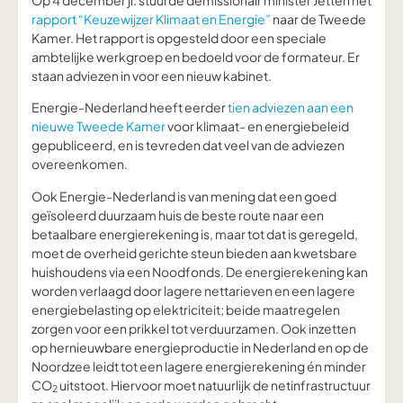
Op 4 december jl. stuurde demissionair minister Jetten het
rapport “Keuzewijzer Klimaat en Energie”
naar de Tweede
Kamer. Het rapport is opgesteld door een speciale
ambtelijke werkgroep en bedoeld voor de formateur. Er
staan adviezen in voor een nieuw kabinet.
Energie-Nederland heeft eerder
tien adviezen aan een
nieuwe Tweede Kamer
voor klimaat- en energiebeleid
gepubliceerd, en is tevreden dat veel van de adviezen
overeenkomen.
Ook Energie-Nederland is van mening dat een goed
geïsoleerd duurzaam huis de beste route naar een
betaalbare energierekening is, maar tot dat is geregeld,
moet de overheid gerichte steun bieden aan kwetsbare
huishoudens via een Noodfonds. De energierekening kan
worden verlaagd door lagere nettarieven en een lagere
energiebelasting op elektriciteit; beide maatregelen
zorgen voor een prikkel tot verduurzamen. Ook inzetten
op hernieuwbare energieproductie in Nederland en op de
Noordzee leidt tot een lagere energierekening én minder
CO
uitstoot. Hiervoor moet natuurlijk de netinfrastructuur
2