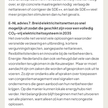
over, er zijn concrete maatregelen nodig: verlaag de
nettarieven of corrigeer de SDE++, en laat de SDE++ veel
meer projecten stimuleren dan nu het geval is.
E-NL advies 7: Breid elektriciteitsnetten zo snel
mogelijk uit zodat die geschikt zijn voor een volledig
CO
-vrij elektriciteitssysteem in 2035
2
Het overvolle net vereist vele oplossingen waaronder
versnelde verzwaring en uitbreiding, kortere
vergunningstrajecten, aangepaste nettarieven,
flexibiliteitstenders en innovatie bij de netbeheerders.
Energie-Nederland is dan ook verheugd dat vele van deze
voorstellen terugkomen in de Keuzewijzer. Maar er moet
aandacht zijn om zaken die worden afgesproken ook uit te
voeren. Zo zijn er ondanks alle afspraken over toepassen
van congestiemanagement veel signalen van
ondernemers die geen aanbod van hun netbeheerder
krijgen. Op die manier kunnen lokale energyhubs niet
verder. Het belangrijkste blijft beginnen met het uitvoeren
van alle plannen, want alleen zó kan men netcongestie
oplossen.