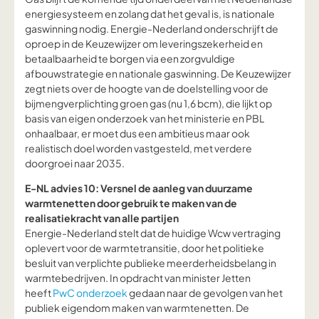
energiesysteem en zolang dat het geval is, is nationale
gaswinning nodig. Energie-Nederland onderschrijft de
oproep in de Keuzewijzer om leveringszekerheid en
betaalbaarheid te borgen via een zorgvuldige
afbouwstrategie en nationale gaswinning. De Keuzewijzer
zegt niets over de hoogte van de doelstelling voor de
bijmengverplichting groen gas (nu 1,6 bcm), die lijkt op
basis van eigen onderzoek van het ministerie en PBL
onhaalbaar, er moet dus een ambitieus maar ook
realistisch doel worden vastgesteld, met verdere
doorgroei naar 2035.
E-NL advies 10: Versnel de aanleg van duurzame
warmtenetten door gebruik te maken van de
realisatiekracht van alle partijen
Energie-Nederland stelt dat de huidige Wcw vertraging
oplevert voor de warmtetransitie, door het politieke
besluit van verplichte publieke meerderheidsbelang in
warmtebedrijven. In opdracht van minister Jetten
heeft
PwC onderzoek
gedaan naar de gevolgen van het
publiek eigendom maken van warmtenetten. De