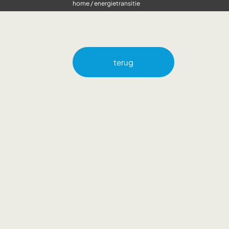
home
/
energietransitie
terug