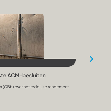
27 juli 2026
ste ACM-besluiten
Mogelijkh
n (CBb) over het redelijke rendement
Met het voors
opzet van de 
lees meer