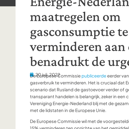
Energie-Nederla
maatregelen om
gasconsumptie te
verminderen aan
benadrukt de urg
20 juli, 2022
De Europese Commissie
publiceerde
eerder va
gasverbruik te verminderen. Het is cruciaal dat 
scenario dat Rusland de gastoevoer verder of g
transparant handelen is belangrijk, zeker in een c
Vereniging Energie-Nederland blij met de gezam
met de lidstaten in de Europese Unie.
De Europese Commissie wil met de voorgesteld
15% verminderen ten opzichte van het gemiddeld