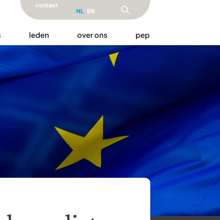
contact
NL
EN
s
leden
over ons
pep