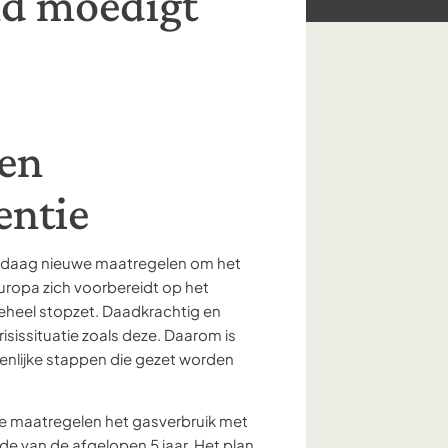
nd moedigt
 en
entie
ndaag nieuwe maatregelen om het
Europa zich voorbereidt op het
eheel stopzet. Daadkrachtig en
risissituatie zoals deze. Daarom is
enlijke stappen die gezet worden
e maatregelen het gasverbruik met
e van de afgelopen 5 jaar. Het plan