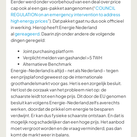
Eerder werd onder voorbehoud van een deal over price
cap ook al een gas-pakket aangenomen (“
COUNCIL
REGULATION on an emergency intervention to address
high energy prices
”). Dat pakket gaat nu dus ook officieel
in werking. Hierop heeft Energie Nederland
al
gereageerd
. Daarin zijn onder andere de volgende
dingen geregeld:
Joint purchasing platform
Verplicht melden van gashandel >5 TWH
Alternatieve Benchmark
Energie-Nederland is altijd – net als Nederland – tegen
een prijsplafond geweest op de internationale
groothandelsmarkt voor gas. Het is een zorgelijk besluit.
Het lost de oorzaak van het probleem niet op: de
schaarste leidt tot een hoge prijs. Dit door de EU genomen
besluit kan volgens Energie-Nederland zelfs averechts
werken, doordat de prikkel om energie te besparen
verdwijnt. Er kan dus fysieke schaarste ontstaan. En dat is
mogelijk nog schadelijker dan een hoge prijs. Het aanbod
moet vergroot worden en de vraag verminderd, pas dan
komt de markt weer in balans.