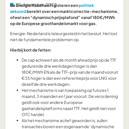
20 december, 2022
De Energie Raad heeft gisteren een
politiek
akkoord
bereikt over een marktcorrectie-mechanisme,
ofwel een “dynamisch prijsplafond” vanaf 180€/MWh
op de Europese groothandelsmarkt voor gas.
Energie-Nederland is teleurgesteld in het besluit. Het lost
niet de fundamentele problemen op.
Hierbij kort de feiten:
De cap activeert als de month ahead prijs op de TTF
gedurende drie werkdagen hoger is dan
180€/MWh EN als de TTF-prijs van de maand vooruit
€35 hoger is dan een referentieprijs voor LNG voor
dezelfde drie werkdagen.
Het mechanisme is van toepassing op futures 1
maand, 3 maanden en 1 jaar vooruit. De verordening
geldt ook voor andere Europese
gashandelsplatforms naast TTF. Het geldt niet voor
OTC handel.
Als het mechanisme actief geworden is, zullen
transacties boven een zogenaamde ‘dynamische