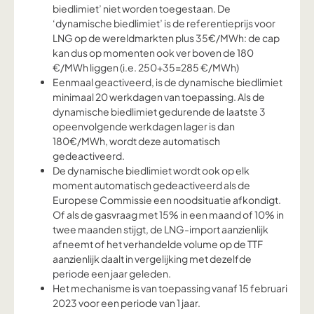
biedlimiet’ niet worden toegestaan. De
‘dynamische biedlimiet’ is de referentieprijs voor
LNG op de wereldmarkten plus 35€/MWh: de cap
kan dus op momenten ook ver boven de 180
€/MWh liggen (i.e. 250+35=285 €/MWh)
Eenmaal geactiveerd, is de dynamische biedlimiet
minimaal 20 werkdagen van toepassing. Als de
dynamische biedlimiet gedurende de laatste 3
opeenvolgende werkdagen lager is dan
180€/MWh, wordt deze automatisch
gedeactiveerd.
De dynamische biedlimiet wordt ook op elk
moment automatisch gedeactiveerd als de
Europese Commissie een noodsituatie afkondigt.
Of als de gasvraag met 15% in een maand of 10% in
twee maanden stijgt, de LNG-import aanzienlijk
afneemt of het verhandelde volume op de TTF
aanzienlijk daalt in vergelijking met dezelfde
periode een jaar geleden.
Het mechanisme is van toepassing vanaf 15 februari
2023 voor een periode van 1 jaar.