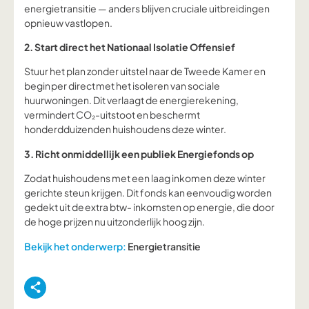
energietransitie — anders blijven cruciale uitbreidingen
opnieuw vastlopen.
2. Start direct het Nationaal Isolatie Offensief
Stuur het plan zonder uitstel naar de Tweede Kamer en
begin per direct met het isoleren van sociale
huurwoningen. Dit verlaagt de energierekening,
vermindert CO₂-uitstoot en beschermt
honderdduizenden huishoudens deze winter.
3. Richt onmiddellijk een publiek Energiefonds op
Zodat huishoudens met een laag inkomen deze winter
gerichte steun krijgen. Dit fonds kan eenvoudig worden
gedekt uit de extra btw- inkomsten op energie, die door
de hoge prijzen nu uitzonderlijk hoog zijn.
Bekijk het onderwerp:
Energietransitie