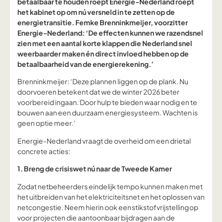
betaalbaar te houden roept Energie-Nederland roept
het kabinet op om nú versneld in te zetten op de
energietransitie. Femke Brenninkmeijer, voorzitter
Energie-Nederland: ‘De effecten kunnen we razendsnel
zien met een aantal korte klappen die Nederland snel
weerbaarder maken én direct invloed hebben op de
betaalbaarheid van de energierekening.’
Brenninkmeijer: ‘Deze plannen liggen op de plank. Nu
doorvoeren betekent dat we de winter 2026 beter
voorbereid ingaan. Door hulp te bieden waar nodig en te
bouwen aan een duurzaam energiesysteem. Wachten is
geen optie meer.’
Energie-Nederland vraagt de overheid om een drietal
concrete acties:
1. Breng de crisiswet nú naar de Tweede Kamer
Zodat netbeheerders eindelijk tempo kunnen maken met
het uitbreiden van het elektriciteitsnet en het oplossen van
netcongestie. Neem hierin ook een stikstofvrijstelling op
voor projecten die aantoonbaar bijdragen aan de