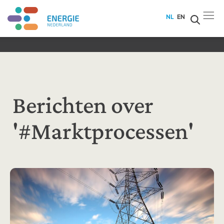
NL
EN
Berichten over
'#Marktprocessen'