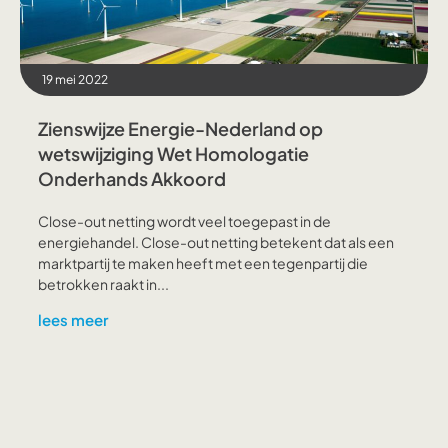
19 mei 2022
Zienswijze Energie-Nederland op
wetswijziging Wet Homologatie
Onderhands Akkoord
Close-out netting wordt veel toegepast in de
energiehandel. Close-out netting betekent dat als een
marktpartij te maken heeft met een tegenpartij die
betrokken raakt in...
lees meer