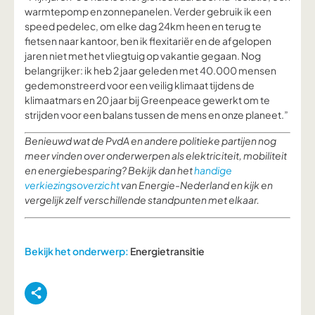
warmtepomp en zonnepanelen. Verder gebruik ik een
speed pedelec, om elke dag 24km heen en terug te
fietsen naar kantoor, ben ik flexitariër en de afgelopen
jaren niet met het vliegtuig op vakantie gegaan. Nog
belangrijker: ik heb 2 jaar geleden met 40.000 mensen
gedemonstreerd voor een veilig klimaat tijdens de
klimaatmars en 20 jaar bij Greenpeace gewerkt om te
strijden voor een balans tussen de mens en onze planeet.”
Benieuwd wat de PvdA en andere politieke partijen nog
meer vinden over onderwerpen als elektriciteit, mobiliteit
en energiebesparing? Bekijk dan het
handige
verkiezingsoverzicht
van Energie-Nederland en kijk en
vergelijk zelf verschillende standpunten met elkaar.
Bekijk het onderwerp:
Energietransitie