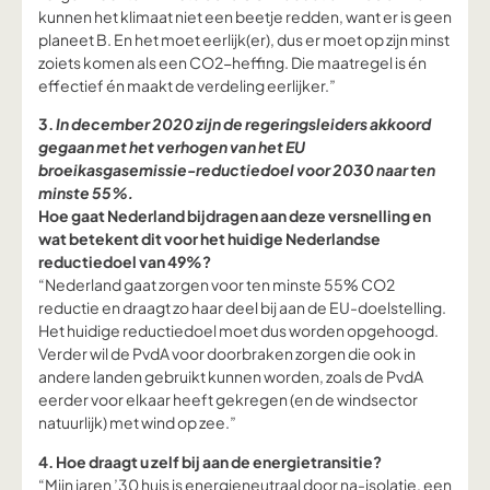
kunnen het klimaat niet een beetje redden, want er is geen
planeet B. En het moet eerlijk(er), dus er moet op zijn minst
zoiets komen als een CO2-heffing. Die maatregel is én
effectief én maakt de verdeling eerlijker.”
3.
In december 2020 zijn de regeringsleiders akkoord
gegaan met het verhogen van het EU
broeikasgasemissie-reductiedoel voor 2030 naar ten
minste 55%.
Hoe gaat Nederland bijdragen aan deze versnelling en
wat betekent dit voor het huidige Nederlandse
reductiedoel van 49%?
“Nederland gaat zorgen voor ten minste 55% CO2
reductie en draagt zo haar deel bij aan de EU-doelstelling.
Het huidige reductiedoel moet dus worden opgehoogd.
Verder wil de PvdA voor doorbraken zorgen die ook in
andere landen gebruikt kunnen worden, zoals de PvdA
eerder voor elkaar heeft gekregen (en de windsector
natuurlijk) met wind op zee.”
4. Hoe draagt u zelf bij aan de energietransitie?
“Mijn jaren ’30 huis is energieneutraal door na-isolatie, een