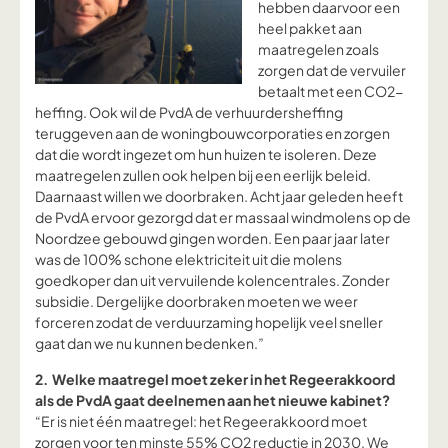
hebben daarvoor een
heel pakket aan
maatregelen zoals
zorgen dat de vervuiler
betaalt met een CO2-
heffing. Ook wil de PvdA de verhuurdersheffing
teruggeven aan de woningbouwcorporaties en zorgen
dat die wordt ingezet om hun huizen te isoleren. Deze
maatregelen zullen ook helpen bij een eerlijk beleid.
Daarnaast willen we doorbraken. Acht jaar geleden heeft
de PvdA ervoor gezorgd dat er massaal windmolens op de
Noordzee gebouwd gingen worden. Een paar jaar later
was de 100% schone elektriciteit uit die molens
goedkoper dan uit vervuilende kolencentrales. Zonder
subsidie. Dergelijke doorbraken moeten we weer
forceren zodat de verduurzaming hopelijk veel sneller
gaat dan we nu kunnen bedenken.”
2. Welke maatregel moet zeker in het Regeerakkoord
als de PvdA gaat deelnemen aan het nieuwe kabinet?
“Er is niet één maatregel: het Regeerakkoord moet
zorgen voor ten minste 55% CO2 reductie in 2030. We