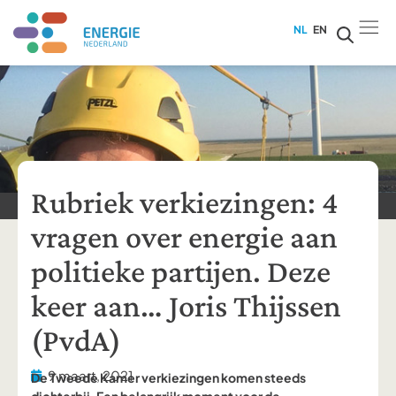
NL
EN
Rubriek verkiezingen: 4
vragen over energie aan
politieke partijen. Deze
keer aan… Joris Thijssen
(PvdA)
9 maart, 2021
De Tweede Kamer verkiezingen komen steeds