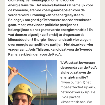
dichterbij. Een belangrijk moment voor de
energietransitie. Het nieuwe kabinet zal namelijk voor
de komende jaren de koers gaan bepalen voor de
verdere verduurzaming van het energiesysteem.
Belangrijk om goed geïnformeerd naar de stembus te
gaan. Maar, wat vinden politieke partijen het
belangrijkste als het gaat over de energietransitie? En
wat doen ze eigenlijk zelf om bij te dragen aan de
klimaatdoelen? Energie-Nederland stelt vier vragen
over energie aan politieke partijen. Met deze keer vier
vragen aan… Joris Thijssen, kandidaat voor de Tweede
Kamerverkiezingen voor de PvdA.
1. Wat staat bovenaan
de agenda van de PvdA
als het gaat over de
energietransitie?
“Twee punten: 1) het
moet effectief zijn en 2)
het moet eerlijk zijn. De
PvdA pakt de
klimaatcrisis aan. We