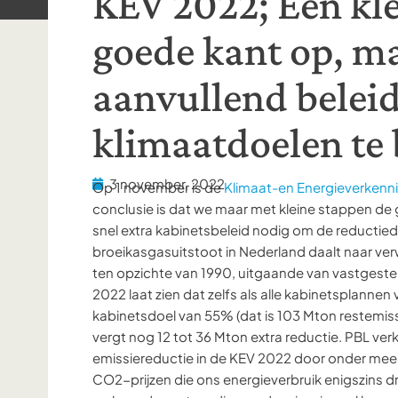
KEV 2022; Een kle
goede kant op, ma
aanvullend belei
klimaatdoelen te
3 november, 2022
Op 1 november is de
Klimaat-en Energieverkenn
conclusie is dat we maar met kleine stappen de 
snel extra kabinetsbeleid nodig om de reductie
broeikasgasuitstoot in Nederland daalt naar v
ten opzichte van 1990, uitgaande van vastgest
2022 laat zien dat zelfs als alle kabinetsplannen
kabinetsdoel van 55% (dat is 103 Mton restemissie
vergt nog 12 tot 36 Mton extra reductie. PBL verk
emissiereductie in de KEV 2022 door onder mee
CO2-prijzen die ons energieverbruik enigszins d