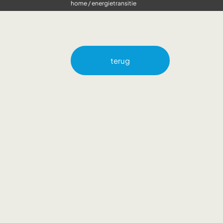
home
/
energietransitie
terug