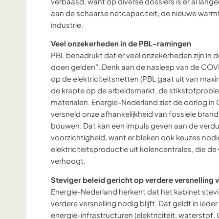
verbaasd, want op diverse dossiers is er al lang
aan de schaarse netcapaciteit, de nieuwe warmte
industrie.
Veel onzekerheden in de PBL-ramingen
PBL benadrukt dat er veel onzekerheden zijn in d
doen gelden”. Denk aan de nasleep van de COV
op de elektriciteitsnetten (PBL gaat uit van ma
de krapte op de arbeidsmarkt, de stikstofprobl
materialen. Energie-Nederland ziet de oorlog in
versneld onze afhankelijkheid van fossiele brand
bouwen. Dat kan een impuls geven aan de verdu
voorzichtigheid, want er bleken ook keuzes nod
elektriciteitsproductie uit kolencentrales, die de 
verhoogt.
Steviger beleid gericht op verdere versnelling v
Energie-Nederland herkent dat het kabinet stev
verdere versnelling nodig blijft. Dat geldt in ieder
energie-infrastructuren (elektriciteit, watersto