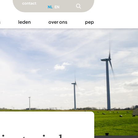
contact
NL
EN
s
leden
over ons
pep