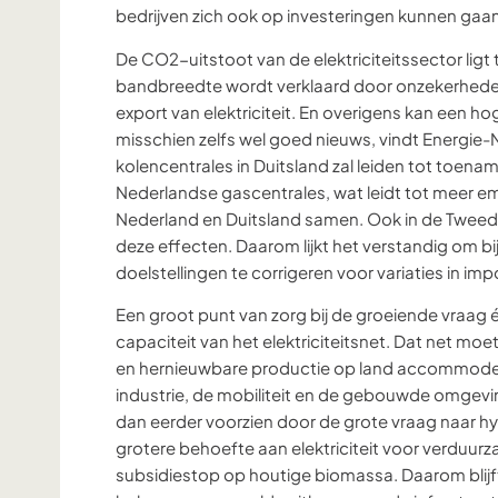
bedrijven zich ook op investeringen kunnen gaa
De CO2-uitstoot van de elektriciteitssector ligt
bandbreedte wordt verklaard door onzekerheden 
export van elektriciteit. En overigens kan een ho
misschien zelfs wel goed nieuws, vindt Energie-
kolencentrales in Duitsland zal leiden tot toename
Nederlandse gascentrales, wat leidt tot meer em
Nederland en Duitsland samen. Ook in de Twee
deze effecten. Daarom lijkt het verstandig om b
doelstellingen te corrigeren voor variaties in impo
Een groot punt van zorg bij de groeiende vraag 
capaciteit van het elektriciteitsnet. Dat net mo
en hernieuwbare productie op land accommodere
industrie, de mobiliteit en de gebouwde omgevin
dan eerder voorzien door de grote vraag naar
grotere behoefte aan elektriciteit voor verduu
subsidiestop op houtige biomassa. Daarom blijf