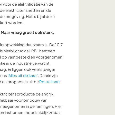
r voor de elektrificatie van de
e elektriciteitsnetten en de
e omgeving. Het is bij al deze
erkort worden.
 Maar vraag groeit ook sterk,
eitsopwekking duurzaam is. De 10,7
 hierbij cruciaal. PBL hanteert
erd op vastgesteld en voorgenomen
tie in de industrie verwacht.
ag. Er liggen ook veel steviger
gens
‘Alles uit de kast’
. Daarin zijn
 en prognoses uit de
Routekaart
triciteitsproductie belangrijk.
schikbaar voor ombouw van
t meegenomen in de ramingen. Hier
een instrument noodzakelijk zodat