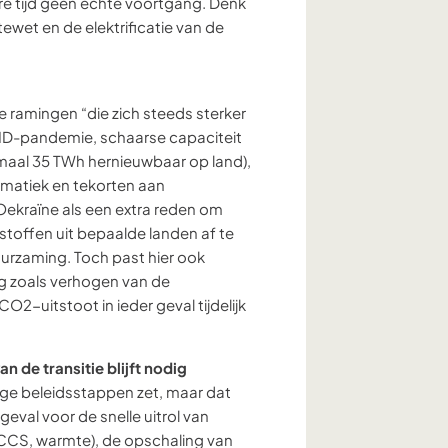
ere tijd geen echte voortgang. Denk
wet en de elektrificatie van de
e ramingen “die zich steeds sterker
ID-pandemie, schaarse capaciteit
ximaal 35 TWh hernieuwbaar op land),
ematiek en tekorten aan
 Oekraïne als een extra reden om
stoffen uit bepaalde landen af te
urzaming. Toch past hier ook
ig zoals verhogen van de
CO2-uitstoot in ieder geval tijdelijk
an de transitie blijft nodig
ige beleidsstappen zet, maar dat
 geval voor de snelle uitrol van
f, CCS, warmte), de opschaling van