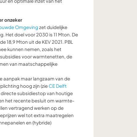
uur en optimale inzet van het
er onzeker
ebouwde Omgeving
zet duidelijke
tig. Het doel voor 2030 is 11 Mton. De
 de 18,9 Mton uit de KEV 2021. PBL
 mee kunnen nemen, zoals het
a subsidies voor warmtenetten, de
amen van maatschappelijke
hte aanpak maar langzaam van de
lichting hoog zijn (zie
CE Delft
e directe subsidiestop van houtige
en het recente besluit om warmte-
ullen vertragend werken op de
eprijzen wel tot extra maatregelen
onnepanelen en (hybride)