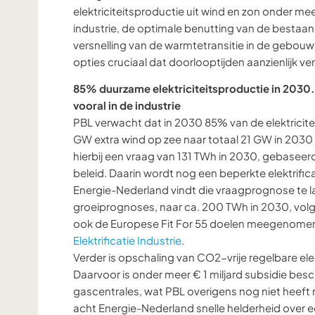
elektriciteitsproductie uit wind en zon onder mee
industrie, de optimale benutting van de bestaand
versnelling van de warmtetransitie in de gebouwd
opties cruciaal dat doorlooptijden aanzienlijk v
85% duurzame elektriciteitsproductie in 2030.
vooral in de industrie
PBL verwacht dat in 2030 85% van de elektricit
GW extra wind op zee naar totaal 21 GW in 2030 is
hierbij een vraag van 131 TWh in 2030, gebase
beleid. Daarin wordt nog een beperkte elektrifica
Energie-Nederland vindt die vraagprognose te la
groeiprognoses, naar ca. 200 TWh in 2030, vol
ook de Europese Fit For 55 doelen meegenomen
Elektrificatie Industrie
.
Verder is opschaling van CO2-vrije regelbare elek
Daarvoor is onder meer € 1 miljard subsidie be
gascentrales, wat PBL overigens nog niet heef
acht Energie-Nederland snelle helderheid over 