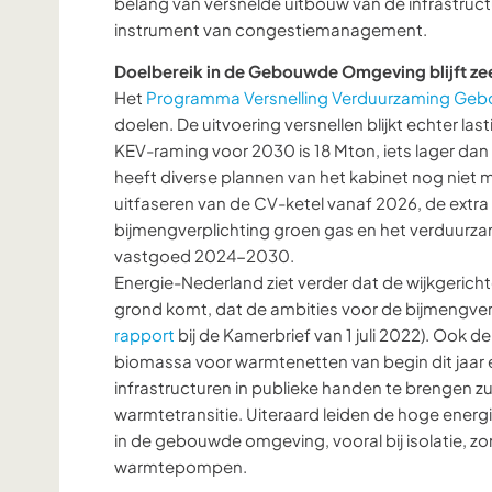
belang van versnelde uitbouw van de infrastruct
instrument van congestiemanagement.
Doelbereik in de Gebouwde Omgeving blijft ze
Het
Programma Versnelling Verduurzaming G
doelen. De uitvoering versnellen blijkt echter las
KEV-raming voor 2030 is 18 Mton, iets lager dan
heeft diverse plannen van het kabinet nog niet
uitfaseren van de CV-ketel vanaf 2026, de extr
bijmengverplichting groen gas en het verduurz
vastgoed 2024-2030.
Energie-Nederland ziet verder dat de wijkgeric
grond komt, dat de ambities voor de bijmengverp
rapport
bij de Kamerbrief van 1 juli 2022). Ook d
biomassa voor warmtenetten van begin dit jaar 
infrastructuren in publieke handen te brengen z
warmtetransitie. Uiteraard leiden de hoge energi
in de gebouwde omgeving, vooral bij isolatie, z
warmtepompen.