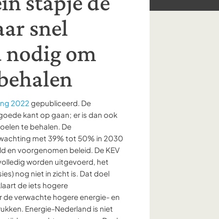
in stapje de
ar snel
d nodig om
 behalen
ing 2022
gepubliceerd. De
goede kant op gaan; er is dan ook
doelen te behalen. De
erwachting met 39% tot 50% in 2030
eld en voorgenomen beleid. De KEV
 volledig worden uitgevoerd, het
s) nog niet in zicht is. Dat doel
laart de iets hogere
r de verwachte hogere energie- en
rukken. Energie-Nederland is niet